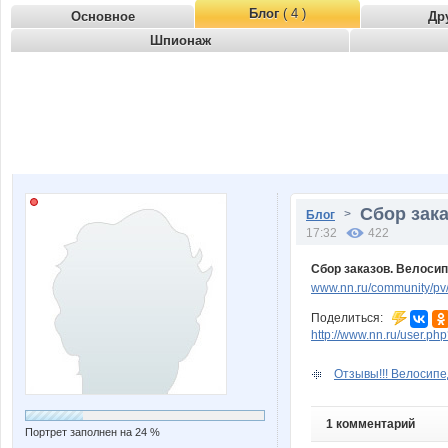
Блог
( 4 )
Основное
Др
Шпионаж
Сбор зака
>
Блог
17:32
422
Сбор заказов. Велосип
www.nn.ru/community/p
Поделиться:
http://www.nn.ru/user.
Отзывы!!! Велосипе
1 комментарий
Портрет заполнен на 24 %