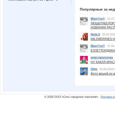
Популярные за не
Мил@н@
31.07
ЛЮШЕ!!!!БЕЛО
НОВИНКИ,РАСП
Nata.li
05.08.202
WILDBERRIES Н
Мил@н@
01.08
ЕЛЛЕТТО!!!ДИК
комсомолочка
НУ КАКАЯ КРАСОТ
Olgs
04.08.2026 
Фото вещей из ки
© 2026 ООО «Сеть городских порталов» ·
Реклама н