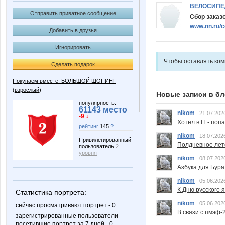
ВЕЛОСИП
Отправить приватное сообщение
Сбор заказ
www.nn.ru/
Добавить в друзья
Игнорировать
Чтобы оставлять ко
Сделать подарок
Покупаем вместе: БОЛЬШОЙ ШОПИНГ
(взрослый)
Новые записи в бл
популярность:
61143 место
nikom
21.07.202
-9 ↓
Хотел в IT - поп
рейтинг
145
?
nikom
18.07.202
Привилегированный
Полдневное лет
пользователь
2
уровня
nikom
08.07.202
Азбука для Бура
nikom
05.06.202
К Дню русского 
Статистика портрета:
nikom
05.06.202
сейчас просматривают портрет - 0
В связи с пмэф-
зарегистрированные пользователи
посетившие портрет за 7 дней - 0