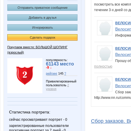
посмотреть все комп
Отправить приватное сообщение
течении 3-х дней со 
Добавить в друзья
ВЕЛОСИ
Игнорировать
Велосип
Информац
Сделать подарок
Покупаем вместе: БОЛЬШОЙ ШОПИНГ
ВЕЛОСИ
(взрослый)
Велосип
популярность:
Прошу об
61143 место
полностью
-9 ↓
рейтинг
145
?
ВЕЛОСИ
Привилегированный
Велосип
пользователь
2
уровня
Сбор зак
http://www.nn.ru/com
Статистика портрета:
сейчас просматривают портрет - 0
Сбор заказов. В
зарегистрированные пользователи
посетившие портрет за 7 дней - 0